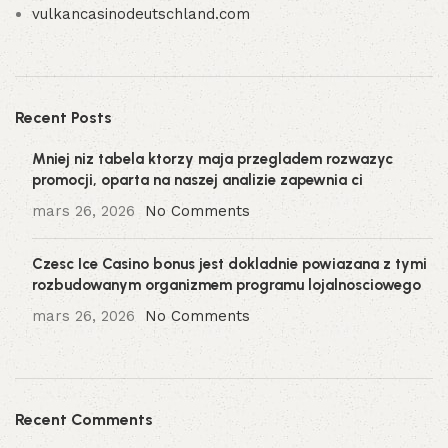
vulkancasinodeutschland.com
Recent Posts
Mniej niz tabela ktorzy maja przegladem rozwazyc
promocji, oparta na naszej analizie zapewnia ci
mars 26, 2026
No Comments
Czesc Ice Casino bonus jest dokladnie powiazana z tymi
rozbudowanym organizmem programu lojalnosciowego
mars 26, 2026
No Comments
Recent Comments