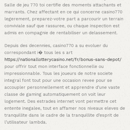
Salle de jeu 770 toi certifie des moments attachants et
marrants. Chez affectant en ce qui concerne casino770
legerement, preparez-votre part a parcourir un terrain
conviviale sauf que rassuree, ou chaque inspection est
admis en compagnie de rentabiliser un delassement.
Depuis des decennies, casino770 a su evoluer du
correspondant i� tous les s art
https://nationallotterycasino.net/fr/bonus-sans-depot/
pour offrir tout mon interface fonctionnelle ou
impressionnable. Tous les joueurs de notre societe
integral font tout pour une occasion revee pour se
accoupler personnellement et apprendre d’une vaste
classe de gaming automatiquement on voit leur
logement. Des estrades internet vont permettre cet
entente inegalee, tout en affamer nos niveaux eleves de
tranquillite dans le cadre de la tranquillite d’esprit de
l’utilisateur lambda.