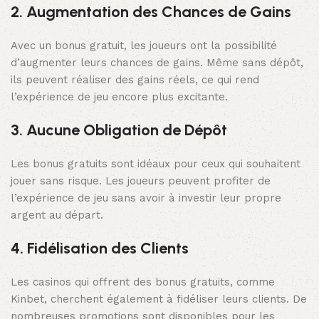
2. Augmentation des Chances de Gains
Avec un bonus gratuit, les joueurs ont la possibilité
d’augmenter leurs chances de gains. Même sans dépôt,
ils peuvent réaliser des gains réels, ce qui rend
l’expérience de jeu encore plus excitante.
3. Aucune Obligation de Dépôt
Les bonus gratuits sont idéaux pour ceux qui souhaitent
jouer sans risque. Les joueurs peuvent profiter de
l’expérience de jeu sans avoir à investir leur propre
argent au départ.
4. Fidélisation des Clients
Les casinos qui offrent des bonus gratuits, comme
Kinbet, cherchent également à fidéliser leurs clients. De
nombreuses promotions sont disponibles pour les