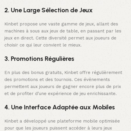
2. Une Large Sélection de Jeux
Kinbet propose une vaste gamme de jeux, allant des
machines à sous aux jeux de table, en passant par les
jeux en direct. Cette diversité permet aux joueurs de
choisir ce qui leur convient le mieux.
3. Promotions Régulières
En plus des bonus gratuits, Kinbet offre régulièrement
des promotions et des tournois. Ces événements
permettent aux joueurs de gagner encore plus de prix
et de profiter d’une expérience de jeu enrichissante.
4. Une Interface Adaptée aux Mobiles
Kinbet a développé une plateforme mobile optimisée
pour que les joueurs puissent accéder à leurs jeux