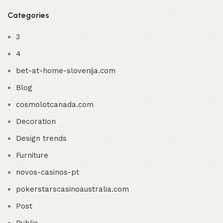
Categories
3
4
bet-at-home-slovenija.com
Blog
cosmolotcanada.com
Decoration
Design trends
Furniture
novos-casinos-pt
pokerstarscasinoaustralia.com
Post