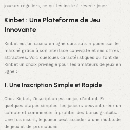
joueurs réguliers, ce qui les incite à revenir jouer.
Kinbet : Une Plateforme de Jeu
Innovante
Kinbet est un casino en ligne qui a su s’imposer sur le
marché grâce à son interface conviviale et ses offres
attractives. Voici quelques caractéristiques qui font de
Kinbet un choix privilégié pour les amateurs de jeux en
ligne :
1. Une Inscription Simple et Rapide
Chez Kinbet, l’inscription est un jeu d’enfant. En
quelques étapes simples, les joueurs peuvent créer un
compte et commencer à profiter des bonus gratuits.
Une fois inscrit, le joueur peut accéder à une multitude
de jeux et de promotions.