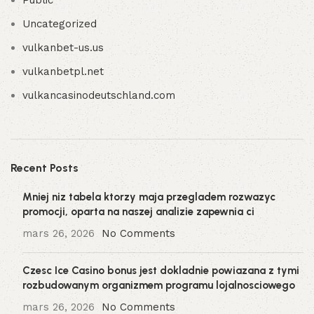
Public
Uncategorized
vulkanbet-us.us
vulkanbetpl.net
vulkancasinodeutschland.com
Recent Posts
Mniej niz tabela ktorzy maja przegladem rozwazyc
promocji, oparta na naszej analizie zapewnia ci
mars 26, 2026
No Comments
Czesc Ice Casino bonus jest dokladnie powiazana z tymi
rozbudowanym organizmem programu lojalnosciowego
mars 26, 2026
No Comments