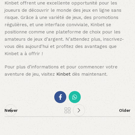
Kinbet offrent une excellente opportunité pour les
joueurs de découvrir le monde des jeux en ligne sans
risque. Grâce à une variété de jeux, des promotions
régulières, et une interface conviviale, Kinbet se
positionne comme une plateforme de choix pour les
amateurs de jeux d’argent. N’attendez plus, inscrivez-
vous dès aujourd’hui et profitez des avantages que
Kinbet a à offrir !
Pour plus d’informations et pour commencer votre
aventure de jeu, visitez
Kinbet
dès maintenant.
Newer
Older