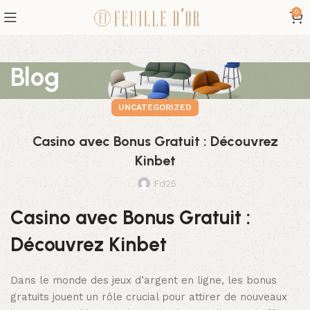
0
Blog
UNCATEGORIZED
Casino avec Bonus Gratuit : Découvrez
Kinbet
Fd25
Casino avec Bonus Gratuit :
Découvrez Kinbet
Dans le monde des jeux d’argent en ligne, les bonus
gratuits jouent un rôle crucial pour attirer de nouveaux