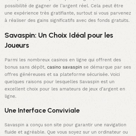
possibilité de gagner de l’argent réel. Cela peut être
une expérience très gratifiante, surtout si vous parvenez
à réaliser des gains significatifs avec des fonds gratuits.
Savaspin: Un Choix Idéal pour les
Joueurs
Parmi les nombreux casinos en ligne qui offrent des
bonus sans dépôt,
casino savaspin
se démarque par ses
offres généreuses et sa plateforme sécurisée. Voici
quelques raisons pour lesquelles Savaspin est un
excellent choix pour les amateurs de jeux d’argent en
ligne.
Une Interface Conviviale
Savaspin a conçu son site pour garantir une navigation
fluide et agréable. Que vous soyez sur un ordinateur ou