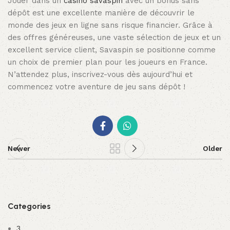
Jouer dans un
casino savaspin
avec un bonus sans
dépôt est une excellente manière de découvrir le
monde des jeux en ligne sans risque financier. Grâce à
des offres généreuses, une vaste sélection de jeux et un
excellent service client, Savaspin se positionne comme
un choix de premier plan pour les joueurs en France.
N’attendez plus, inscrivez-vous dès aujourd’hui et
commencez votre aventure de jeu sans dépôt !
Newer
Older
Categories
3