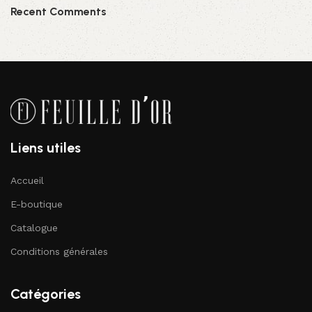
Recent Comments
Liens utiles
Accueil
E-boutique
Catalogue
Conditions générales
Catégories