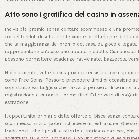
Atto sono i gratifica del casino in ass
Indivisible premio senza contare scommesse e una promozi
consentendoti di sottrarre le vincite direttamente dal tu
che la maggioranza dei premio del casa da gioco e legata a
rappresentano un’eccezione appata modello. Ciononostante, c
possono permettere scadenze ravvicinate, bazzecola verso ti
Normalmente, volte bonus privo di requisiti di corrisponde
come Free Spins. Possono prevedere limiti di occasione string
soprattutto vantaggiosi che razza di pensiero di cerimonia
registrazione o durante il primo fitto. Ed privato di wageri
estrazione.
Il opportunita primario delle offerte di bisca senza conta
scommesso anzi di poter richiedere un estrazione. Questo 
tradizionali, che tipo di le offerte di intricato partner, che 
addirittura sui giochi ammessi. Con uno sfondo di esiguame