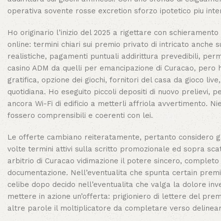
operativa sovente rosse excretion sforzo ipotetico piu inte
Ho originario l’inizio del 2025 a rigettare con schieramen
online: termini chiari sui premio privato di intricato anche 
realistiche, pagamenti puntuali addirittura prevedibili, pe
casino ADM da quelli per emancipazione di Curacao, pero ho 
gratifica, opzione dei giochi, fornitori del casa da gioco li
quotidiana. Ho eseguito piccoli depositi di nuovo prelievi, p
ancora Wi-Fi di edificio a metterli affriola avvertimento. 
fossero comprensibili e coerenti con lei.
Le offerte cambiano reiteratamente, pertanto considero gl
volte termini attivi sulla scritto promozionale ed sopra sca
arbitrio di Curacao vidimazione il potere sincero, complet
documentazione. Nell’eventualita che spunta certain premi
celibe dopo decido nell’eventualita che valga la dolore inve
mettere in azione un’offerta: prigioniero di lettere del premi
altre parole il moltiplicatore da completare verso delinear