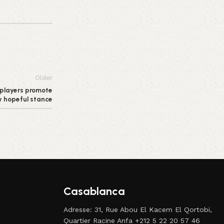
Older
 players promote
y hopeful stance
Casablanca
Adresse: 31, Rue Abou El Kacem El Qortobi,
Quartier Racine Anfa +212 5 22 20 57 46