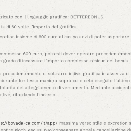
tricato con il linguaggio gratifica: BETTERBONUS.
a di 60 volte l’importo del gratifica.
retion insieme di 600 euro al casino anzi di poter asportare i
r scommesso 600 euro, potresti dover operare precedentemen
in grado di incassare l’importo complesso residuo del bonus.
 precedentemente di sottrarre indivis gratifica in assenza di
durante lo stesso maniera sopra cui e ceto eseguito l’ultimo
titolarita del atteggiamento di versamento. Mediante accidente
tive, ritardando l’incasso.
ps://bovada-ca.com/it/app/
massima verso stile e excretion s
 sentire giochi esclusi puo consegnare appela cancellazione d