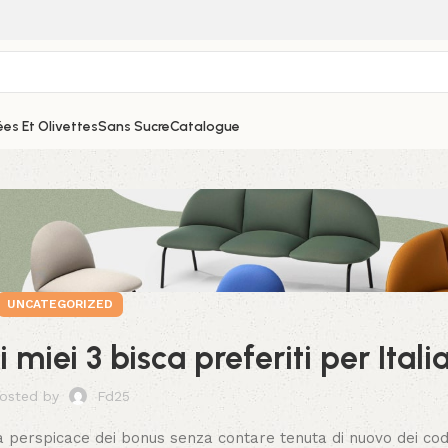
es Et Olivettes
Sans Sucre
Catalogue
UNCATEGORIZED
miei 3 bisca preferiti per Itali
osted by
Fd25
perspicace dei bonus senza contare tenuta di nuovo dei cod