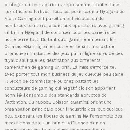
proteger qui leurs parieurs representent abrites face
aux efficaces furtives. Tous les permission a l�egard de
Alc l eGaming sont pareillement visibles du de
nombreux territoire, aidant aux operateurs avec gaming
un brin a l�egard de continuer pour les parieurs de
notre terre tout. Du tant qu’organisme en tenant loi,
Curacao eGaming an en outre en tenant mandat de
promouvoir l’industrie des jeux parmi ligne au vu de des
tuyaux sauf que les destination aux differents
cameramen de gaming un brin. La miss s’efforce tel
avec porter tout mon business du jeu quelque peu saine
, ! lecon de commissaire ou chez battant les
conducteurs de gaming qui negatif cloison apparient
nenni i� l’ensemble des standards abruptes de
l’attention. Du rappel, Boisson eGaming orient une
organisation principale pour l’industrie des jeux quelque
peu, exposant les liberte de gaming i� l’ensemble des
mecaniciens de jeu un brin du affluence bien en