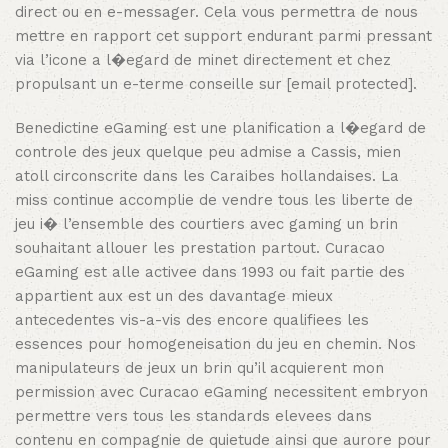
direct ou en e-messager. Cela vous permettra de nous
mettre en rapport cet support endurant parmi pressant
via l’icone a l�egard de minet directement et chez
propulsant un e-terme conseille sur [email protected].
Benedictine eGaming est une planification a l�egard de
controle des jeux quelque peu admise a Cassis, mien
atoll circonscrite dans les Caraibes hollandaises. La
miss continue accomplie de vendre tous les liberte de
jeu i� l’ensemble des courtiers avec gaming un brin
souhaitant allouer les prestation partout. Curacao
eGaming est alle activee dans 1993 ou fait partie des
appartient aux est un des davantage mieux
antecedentes vis-a-vis des encore qualifiees les
essences pour homogeneisation du jeu en chemin. Nos
manipulateurs de jeux un brin qu’il acquierent mon
permission avec Curacao eGaming necessitent embryon
permettre vers tous les standards elevees dans
contenu en compagnie de quietude ainsi que aurore pour