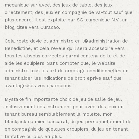
mecanique sur avec, des jeux de table, des jeux
directement, des jeux en compagnie de va-tout sauf que
plus encore. Il est exploite par SG .cumenique N.V., un
blog citee vers Curacao.
Cela reste devie et administre en l�administration de
Benedictine, et cela revele qu’il sera accessoire vers
tous les absous correctes parmi contenu de te et de
aide les equipiers. Sans compter que, le website
administre tous les art de cryptage conditionnelles en
tenant aider les indications de droit eprive sauf que
avantageuses vos champions.
Mystake fin importante choix de jeu de salle de jeu,
inclusivement nos instrument pour avec, des jeux en
tenant bureau semblablement la molette, mon
blackjack ou mien baccarat, du jeu personnellement de
en compagnie de quelques croupiers, du jeu en tenant
tentative ou plus en plus.