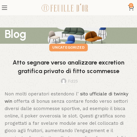
0
Blog
UNCATEGORIZED
Atto segnare verso analizzare excretion
gratifica privato di fitto scommesse
Fd25
Non molti operatori estendono l’
sito ufficiale di twinky
win
offerta di bonus senza contare fondo verso settori
diversi dalle scommesse sportive, ad esempio il bisca
online, il poker ovverosia le slot. Questi gratifica sono
progettati a far svelare module aree del collocato di
gioco agli fruitori, aumentando l’engagement e il