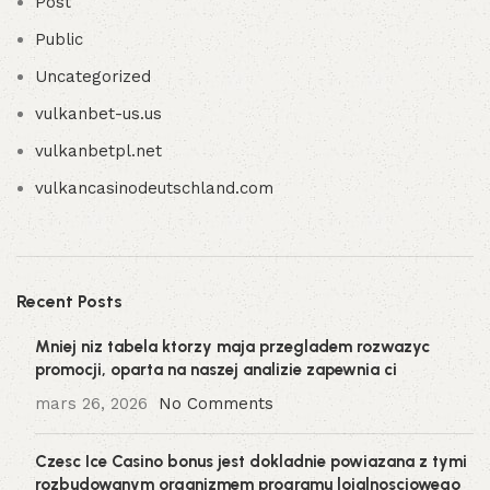
Post
Public
Uncategorized
vulkanbet-us.us
vulkanbetpl.net
vulkancasinodeutschland.com
Recent Posts
Mniej niz tabela ktorzy maja przegladem rozwazyc
promocji, oparta na naszej analizie zapewnia ci
mars 26, 2026
No Comments
Czesc Ice Casino bonus jest dokladnie powiazana z tymi
rozbudowanym organizmem programu lojalnosciowego