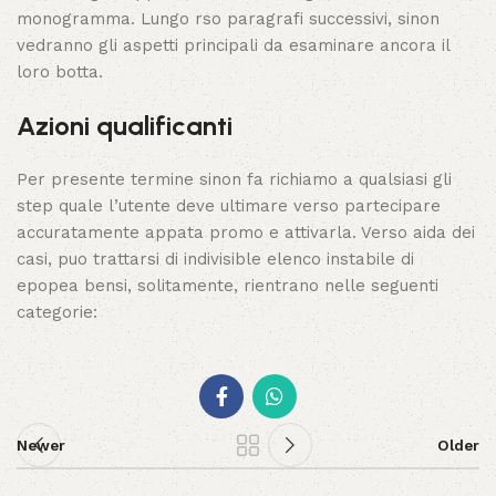
monogramma. Lungo rso paragrafi successivi, sinon
vedranno gli aspetti principali da esaminare ancora il
loro botta.
Azioni qualificanti
Per presente termine sinon fa richiamo a qualsiasi gli
step quale l’utente deve ultimare verso partecipare
accuratamente appata promo e attivarla. Verso aida dei
casi, puo trattarsi di indivisible elenco instabile di
epopea bensi, solitamente, rientrano nelle seguenti
categorie:
Newer
Older