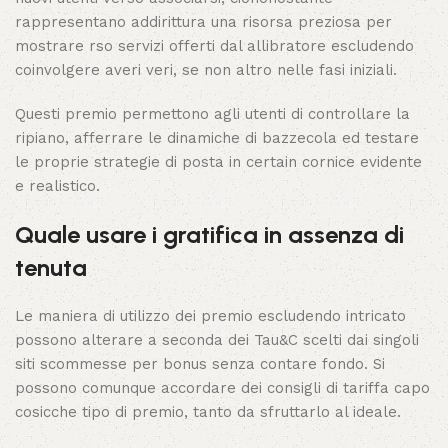
rappresentano addirittura una risorsa preziosa per
mostrare rso servizi offerti dal allibratore escludendo
coinvolgere averi veri, se non altro nelle fasi iniziali.
Questi premio permettono agli utenti di controllare la
ripiano, afferrare le dinamiche di bazzecola ed testare
le proprie strategie di posta in certain cornice evidente
e realistico.
Quale usare i gratifica in assenza di
tenuta
Le maniera di utilizzo dei premio escludendo intricato
possono alterare a seconda dei Tau&C scelti dai singoli
siti scommesse per bonus senza contare fondo. Si
possono comunque accordare dei consigli di tariffa capo
cosicche tipo di premio, tanto da sfruttarlo al ideale.