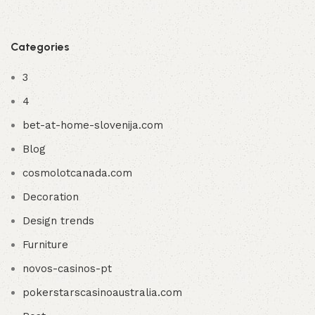
Categories
3
4
bet-at-home-slovenija.com
Blog
cosmolotcanada.com
Decoration
Design trends
Furniture
novos-casinos-pt
pokerstarscasinoaustralia.com