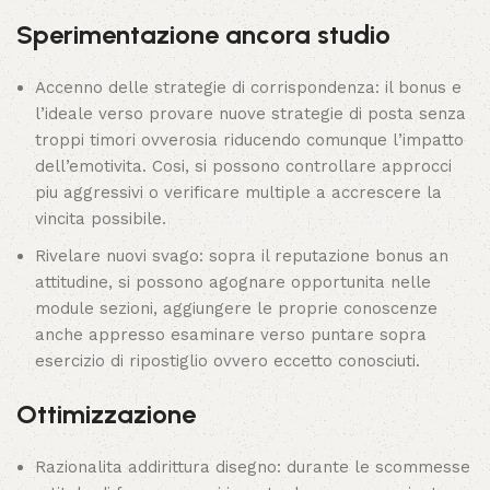
Sperimentazione ancora studio
Accenno delle strategie di corrispondenza: il bonus e
l’ideale verso provare nuove strategie di posta senza
troppi timori ovverosia riducendo comunque l’impatto
dell’emotivita. Cosi, si possono controllare approcci
piu aggressivi o verificare multiple a accrescere la
vincita possibile.
Rivelare nuovi svago: sopra il reputazione bonus an
attitudine, si possono agognare opportunita nelle
module sezioni, aggiungere le proprie conoscenze
anche appresso esaminare verso puntare sopra
esercizio di ripostiglio ovvero eccetto conosciuti.
Ottimizzazione
Razionalita addirittura disegno: durante le scommesse