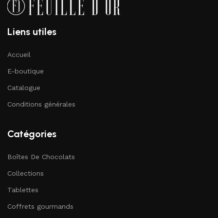
Liens utiles
Accueil
E-boutique
Catalogue
Conditions générales
Catégories
Boîtes De Chocolats
Collections
Tablettes
Coffrets gourmands