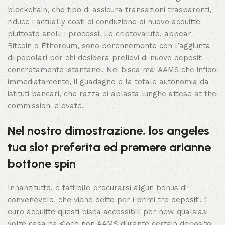
blockchain, che tipo di assicura transazioni trasparenti,
riduce i actually costi di conduzione di nuovo acquitte
piuttosto snelli i processi. Le criptovalute, appear
Bitcoin o Ethereum, sono perennemente con l’aggiunta
di popolari per chi desidera prelievi di nuovo depositi
concretamente istantanei. Nei bisca mai AAMS che infido
immediatamente, il guadagno e la totale autonomia da
istituti bancari, che razza di aplasta lunghe attese at the
commissioni elevate.
Nel nostro dimostrazione, los angeles
tua slot preferita ed premere arianne
bottone spin
Innanzitutto, e fattibile procurarsi algun bonus di
convenevole, che viene detto per i primi tre depositi. 1
euro acquitte questi bisca accessibili per new qualsiasi
volte casa da gioco non AAMS durante certain deposito