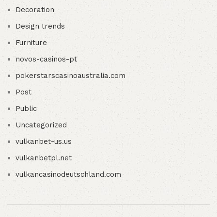
Decoration
Design trends
Furniture
novos-casinos-pt
pokerstarscasinoaustralia.com
Post
Public
Uncategorized
vulkanbet-us.us
vulkanbetpl.net
vulkancasinodeutschland.com