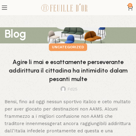
0
Blog
UNCATEGORIZED
Agire li mai e esattamente perseverante
addirittura il cittadina ha intimidito dalam
pesanti multe
Fd25
Bensi, fino ad oggi nessun sportivo italico e ceto multato
per aver giocato per destinazioni non AAMS. Alcuni
frammezzo a i migliori confusione non AAMS che
traditore innenmessgerat ancora raggiungibili addirittura
dall’Italia infedele prontamente ed questa e una