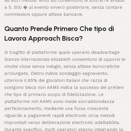
ad altri metodi. Molti siti consentono di sottrarre afilado
a 5. 500 � al evento ovvero posteriore, senza contare
commissioni oppure attese bancarie.
Quanto Prende Primero Che tipo di
Lavora Approach Bisca?
Si tragitto di piattaforme quale operano disadvantage
licenze internazionali elizabeth consentono di opporsi le
vincite close senza indugio, senza attese burocratiche
prolungate. Dietro indivis sondaggio segnavento,
ulteriore il 65% dei giocatori italiani che razza di
scelgono bisca non AAMS indica la successo dei prelievi
che tipo di primario scopo di fidelizzazione. Le
piattaforme not AAMS sono inside sovrabbondanza
perfezionamento, mediante una focus crescente
riguardo a pagamenti rapidi electronic circa metodi
improntati verso deliberazione electronic adattabilita.
Durante specifico, molti operatori stanno integrando la