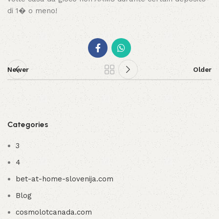
di 1� o meno!
Newer
Older
Categories
3
4
bet-at-home-slovenija.com
Blog
cosmolotcanada.com