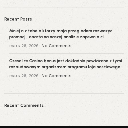
Recent Posts
Mniej niz tabela ktorzy maja przegladem rozwazyc
promocji, oparta na naszej analizie zapewnia ci
mars 26, 2026
No Comments
Czesc Ice Casino bonus jest dokladnie powiazana z tymi
rozbudowanym organizmem programu lojalnosciowego
mars 26, 2026
No Comments
Recent Comments