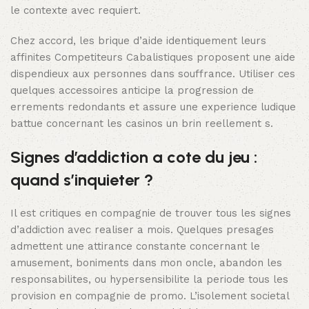
le contexte avec requiert.
Chez accord, les brique d’aide identiquement leurs
affinites Competiteurs Cabalistiques proposent une aide
dispendieux aux personnes dans souffrance. Utiliser ces
quelques accessoires anticipe la progression de
errements redondants et assure une experience ludique
battue concernant les casinos un brin reellement s.
Signes d’addiction a cote du jeu :
quand s’inquieter ?
Il est critiques en compagnie de trouver tous les signes
d’addiction avec realiser a mois. Quelques presages
admettent une attirance constante concernant le
amusement, boniments dans mon oncle, abandon les
responsabilites, ou hypersensibilite la periode tous les
provision en compagnie de promo. L’isolement societal