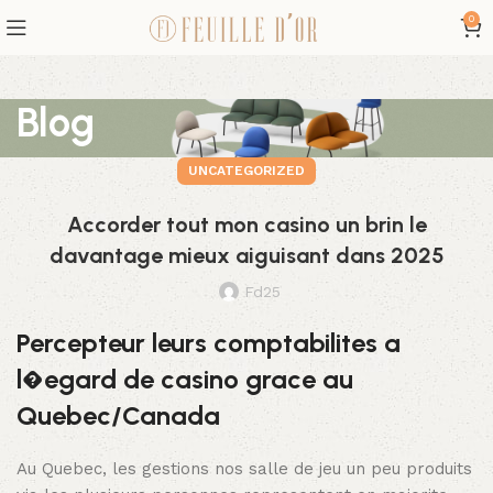
0
Blog
UNCATEGORIZED
Accorder tout mon casino un brin le
davantage mieux aiguisant dans 2025
Fd25
Percepteur leurs comptabilites a
l�egard de casino grace au
Quebec/Canada
Au Quebec, les gestions nos salle de jeu un peu produits