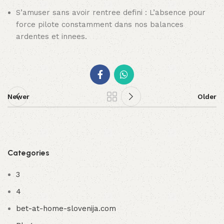
S’amuser sans avoir rentree defini : L’absence pour
force pilote constamment dans nos balances
ardentes et innees.
Newer
Older
Categories
3
4
bet-at-home-slovenija.com