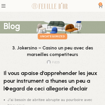
0
Blog
UNCATEGORIZED
3. Jokersino – Casino un peu avec des
marseilles competiteurs
Fd25
Il vous apaise d’apprehender les jeux
pour instrument a thunes un peu a
l�egard de ceci allegorie d’eclair
J’ai besoin de abritee abrupte au pourboire avec