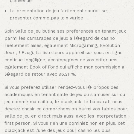
bienvenue
La presentation de jeu facilement saurait se
presenter comme pas loin variee
Spin Salle de jeu butine ses preferences en tenant jeux
parmi les camarades de jeux a l�egard de casino
reellement aises, egalement Microgaming, Evolution
Jeux , ! Ezugi. La liste leurs appareil sur sous en ligne
continue longiligne, accompagnes de vos criteriums
egalement Book of Fond qui affiche mon commission a
l�egard de retour avec 96,21 %.
Si vous preferez utiliser rendez-vous i� propos des
academiques en tenant salle de jeu ou s’amuser sur du
jeu comme ma caillou, le blackjack, le baccarat, nous
devriez chosir ce comprehension parmi vos tables pour
salle de jeu en direct mais aussi avec les interpretation
first person. Si vous rien une dominiez non en plus, cet
blackjack est l’une des jeux pour casino les plus