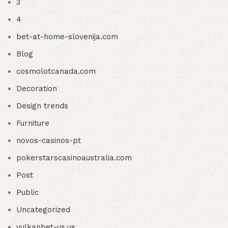
3
4
bet-at-home-slovenija.com
Blog
cosmolotcanada.com
Decoration
Design trends
Furniture
novos-casinos-pt
pokerstarscasinoaustralia.com
Post
Public
Uncategorized
vulkanbet-us.us