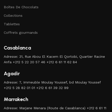
Boîtes De Chocolats
Collections
Tablettes
Coffrets gourmands
Casablanca
Adresse: 31, Rue Abou El Kacem El Qortobi, Quartier Racine
Anfa +212 5 22 20 57 46 +212 6 61 11 62 84
Agadir
Adresse: 7, Immeuble Moulay Youssef, bd Moulay Youssef
+212 5 28 82 01 01 +212 6 61 39 32 99
Marrakech
Adresse: Marjane Menara (Route de Casablanca) +212 6 61 11