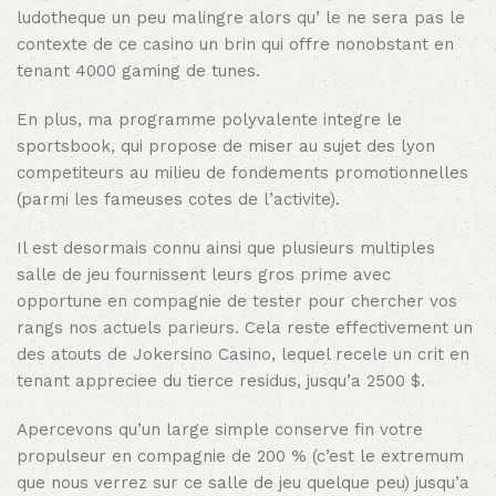
ludotheque un peu malingre alors qu’ le ne sera pas le
contexte de ce casino un brin qui offre nonobstant en
tenant 4000 gaming de tunes.
En plus, ma programme polyvalente integre le
sportsbook, qui propose de miser au sujet des lyon
competiteurs au milieu de fondements promotionnelles
(parmi les fameuses cotes de l’activite).
Il est desormais connu ainsi que plusieurs multiples
salle de jeu fournissent leurs gros prime avec
opportune en compagnie de tester pour chercher vos
rangs nos actuels parieurs. Cela reste effectivement un
des atouts de Jokersino Casino, lequel recele un crit en
tenant appreciee du tierce residus, jusqu’a 2500 $.
Apercevons qu’un large simple conserve fin votre
propulseur en compagnie de 200 % (c’est le extremum
que nous verrez sur ce salle de jeu quelque peu) jusqu’a