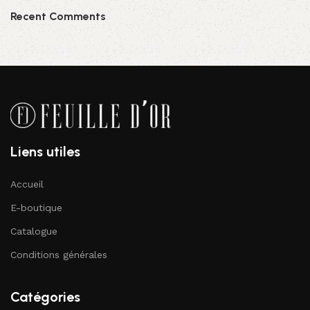
Recent Comments
Liens utiles
Accueil
E-boutique
Catalogue
Conditions générales
Catégories