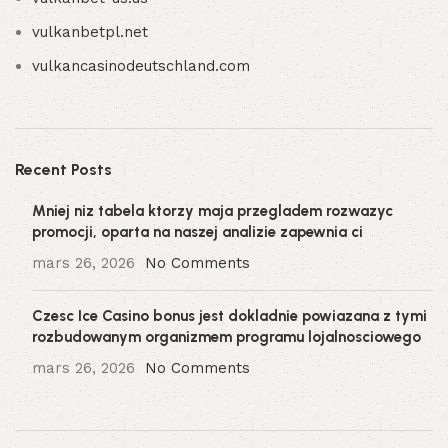
vulkanbetpl.net
vulkancasinodeutschland.com
Recent Posts
Mniej niz tabela ktorzy maja przegladem rozwazyc
promocji, oparta na naszej analizie zapewnia ci
mars 26, 2026
No Comments
Czesc Ice Casino bonus jest dokladnie powiazana z tymi
rozbudowanym organizmem programu lojalnosciowego
mars 26, 2026
No Comments