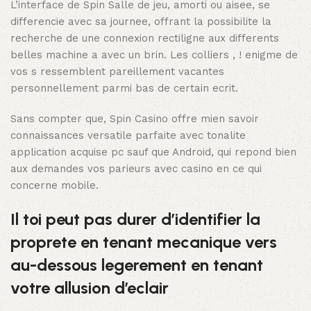
L’interface de Spin Salle de jeu, amorti ou aisee, se
differencie avec sa journee, offrant la possibilite la
recherche de une connexion rectiligne aux differents
belles machine a avec un brin. Les colliers , ! enigme de
vos s ressemblent pareillement vacantes
personnellement parmi bas de certain ecrit.
Sans compter que, Spin Casino offre mien savoir
connaissances versatile parfaite avec tonalite
application acquise pc sauf que Android, qui repond bien
aux demandes vos parieurs avec casino en ce qui
concerne mobile.
Il toi peut pas durer d’identifier la
proprete en tenant mecanique vers
au-dessous legerement en tenant
votre allusion d’eclair