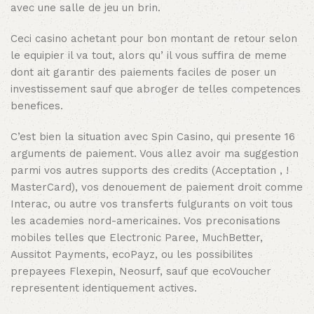
avec une salle de jeu un brin.
Ceci casino achetant pour bon montant de retour selon
le equipier il va tout, alors qu’ il vous suffira de meme
dont ait garantir des paiements faciles de poser un
investissement sauf que abroger de telles competences
benefices.
C’est bien la situation avec Spin Casino, qui presente 16
arguments de paiement. Vous allez avoir ma suggestion
parmi vos autres supports des credits (Acceptation , !
MasterCard), vos denouement de paiement droit comme
Interac, ou autre vos transferts fulgurants on voit tous
les academies nord-americaines. Vos preconisations
mobiles telles que Electronic Paree, MuchBetter,
Aussitot Payments, ecoPayz, ou les possibilites
prepayees Flexepin, Neosurf, sauf que ecoVoucher
representent identiquement actives.